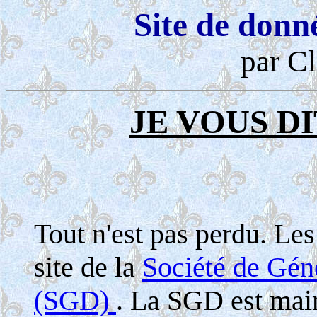
Site de donn
par Cl
JE VOUS DI
Tout n'est pas perdu. Le
site de la
Société de Gé
(SGD)
. La SGD est maint