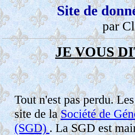
Site de donn
par Cl
JE VOUS DI
Tout n'est pas perdu. Le
site de la
Société de Gé
(SGD)
. La SGD est maint