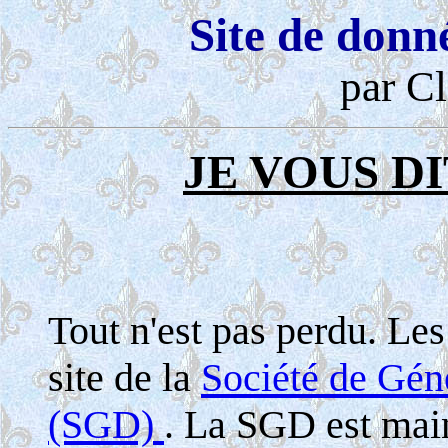
Site de donn
par Cl
JE VOUS DI
Tout n'est pas perdu. Le
site de la
Société de Gé
(SGD)
. La SGD est maint