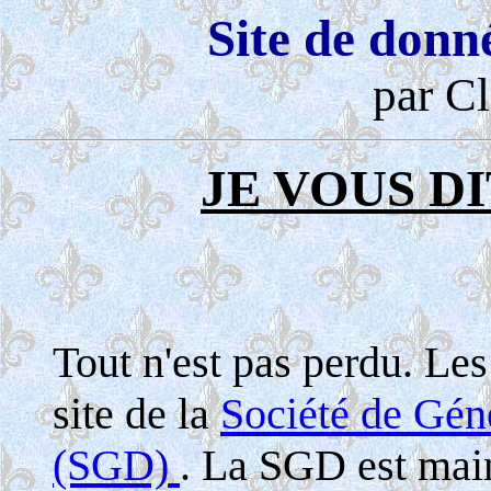
Site de donn
par Cl
JE VOUS DI
Tout n'est pas perdu. Le
site de la
Société de Gé
(SGD)
. La SGD est maint