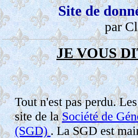
Site de donn
par Cl
JE VOUS DI
Tout n'est pas perdu. Le
site de la
Société de Gé
(SGD)
. La SGD est maint