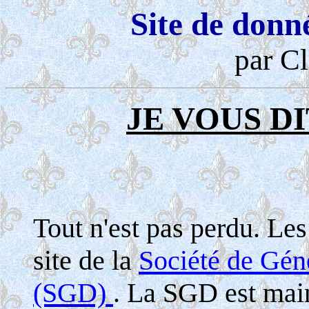
Site de donn
par Cl
JE VOUS DI
Tout n'est pas perdu. Le
site de la
Société de Gé
(SGD)
. La SGD est maint