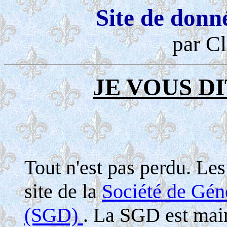
Site de donn
par Cl
JE VOUS DI
Tout n'est pas perdu. Le
site de la
Société de Gé
(SGD)
. La SGD est maint