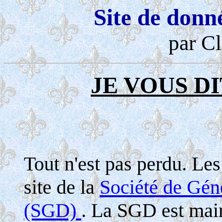
Site de donn
par Cl
JE VOUS DI
Tout n'est pas perdu. Le
site de la
Société de Gé
(SGD)
. La SGD est maint