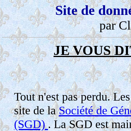
Site de donn
par Cl
JE VOUS DI
Tout n'est pas perdu. Le
site de la
Société de Gé
(SGD)
. La SGD est maint