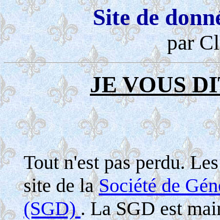
Site de donn
par Cl
JE VOUS DI
Tout n'est pas perdu. Le
site de la
Société de Gé
(SGD)
. La SGD est maint