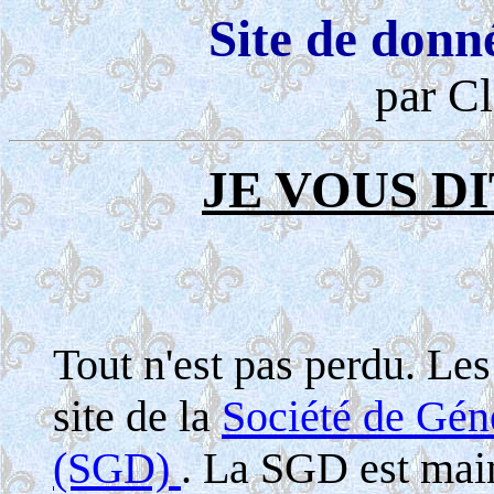
Site de donn
par Cl
JE VOUS DI
Tout n'est pas perdu. Le
site de la
Société de Gé
(SGD)
. La SGD est maint