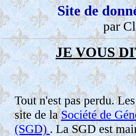
Site de donn
par Cl
JE VOUS DI
Tout n'est pas perdu. Le
site de la
Société de Gé
(SGD)
. La SGD est maint