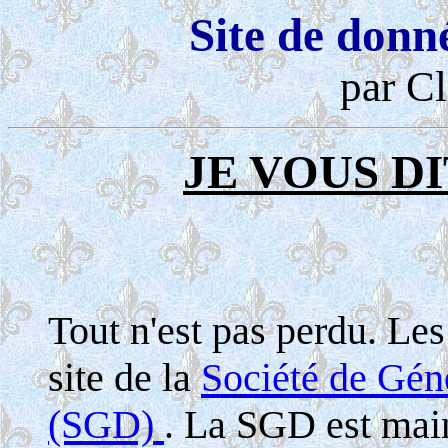
Site de donn
par Cl
JE VOUS DI
Tout n'est pas perdu. Le
site de la
Société de Gé
(SGD)
. La SGD est maint