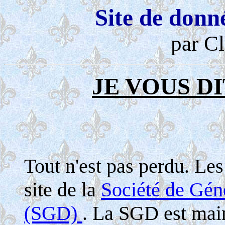
Site de donn
par Cl
JE VOUS DI
Tout n'est pas perdu. Le
site de la
Société de Gé
(SGD)
. La SGD est maint