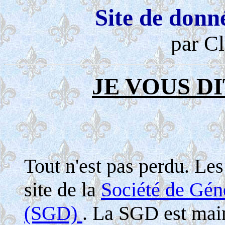
Site de donn
par Cl
JE VOUS DI
Tout n'est pas perdu. Le
site de la
Société de Gé
(SGD)
. La SGD est maint