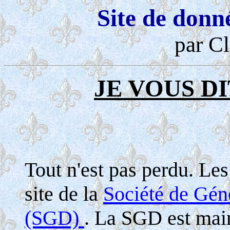
Site de donn
par Cl
JE VOUS DI
Tout n'est pas perdu. Le
site de la
Société de Gé
(SGD)
. La SGD est maint