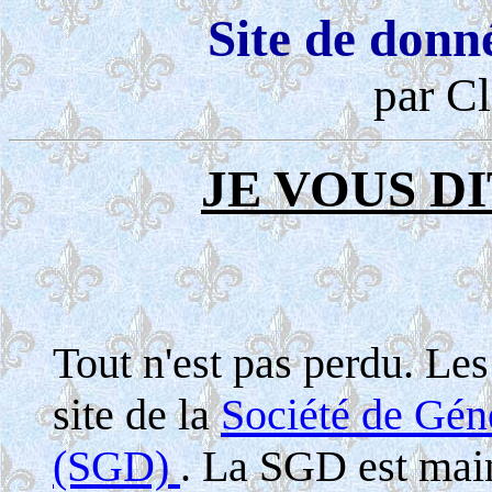
Site de donn
par Cl
JE VOUS DI
Tout n'est pas perdu. Le
site de la
Société de Gé
(SGD)
. La SGD est maint