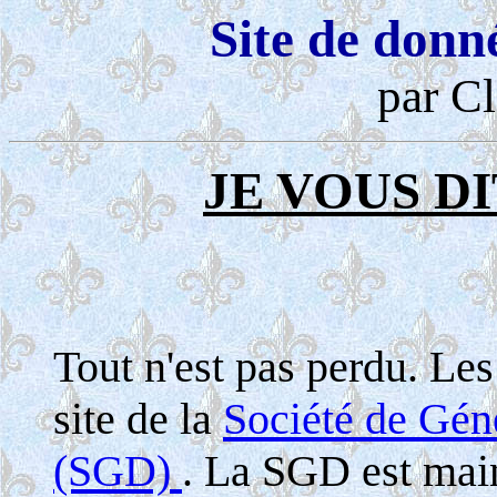
Site de donn
par Cl
JE VOUS DI
Tout n'est pas perdu. Le
site de la
Société de Gé
(SGD)
. La SGD est maint