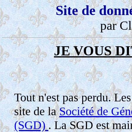
Site de donn
par Cl
JE VOUS DI
Tout n'est pas perdu. Le
site de la
Société de Gé
(SGD)
. La SGD est maint