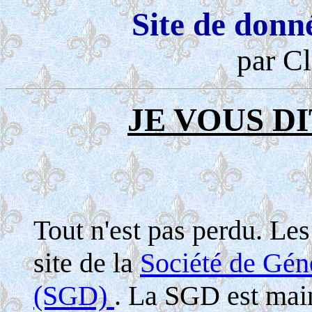
Site de donn
par Cl
JE VOUS DI
Tout n'est pas perdu. Le
site de la
Société de Gé
(SGD)
. La SGD est maint