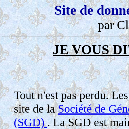
Site de donn
par Cl
JE VOUS DI
Tout n'est pas perdu. Le
site de la
Société de Gé
(SGD)
. La SGD est maint