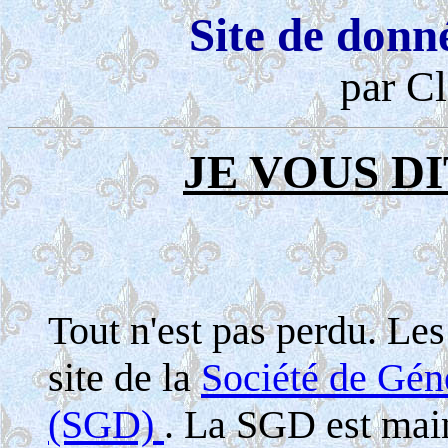
Site de donn
par Cl
JE VOUS DI
Tout n'est pas perdu. Le
site de la
Société de Gé
(SGD)
. La SGD est maint